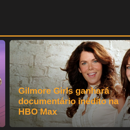
Gilmore Girls ganhará
documentário inédito na
HBO Max