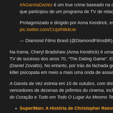
#AGarotaDaVez
é um true crime baseado na cho
que participou de um programa de TV de rel
Protagonizado e dirigido por Anna Kendrick, e
pic.twitter.com/CUjsR8k6Ue
— Diamond Films Brasil (@DiamondFilmsBR
Na trama, Cheryl Bradshaw (Anna Kendrick) é uma
TV de sucesso dos anos 70, “The Dating Game”. El
(Daniel Zovatto). No entanto, por trás da fachada g
killer psicopata em meio a mais uma onda de assas
A Garota da Vez
estreia em 10 de outubro, com dis
vencedores de dezenas de prêmios do cinema, inc
do Coração
e
Tudo em Todo O Lugar Ao Mesmo T
Super/Man: A História de Christopher Reev