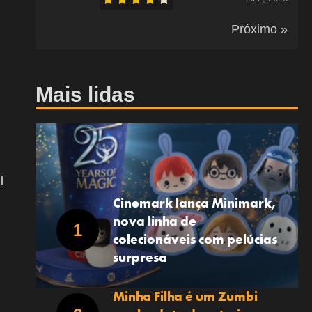
Próximo »
Mais lidas
l
Cinemark lança Minimark,
nova linha de
colecionáveis com pelúcias
surpresa
Minha Filha é um Zumbi