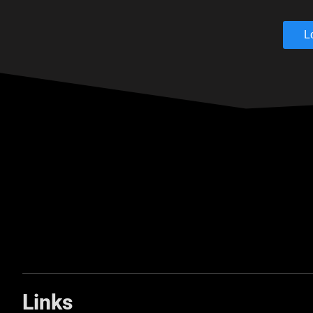
L
Links