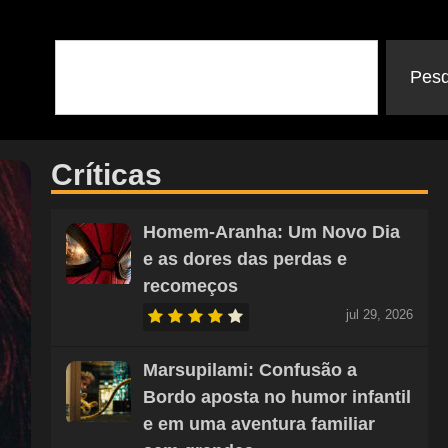
Pesq
Críticas
Homem-Aranha: Um Novo Dia
e as dores das perdas e
recomeços
jul 29, 2026
Marsupilami: Confusão a
Bordo aposta no humor infantil
e em uma aventura familiar