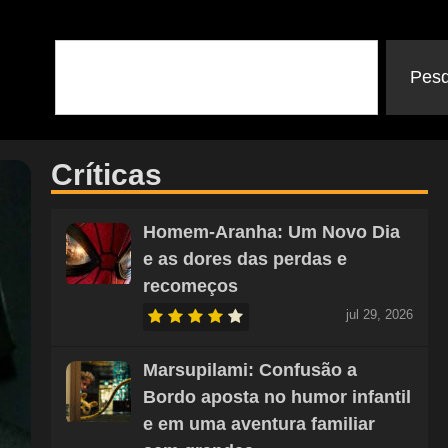
Pesq
Críticas
Homem-Aranha: Um Novo Dia
e as dores das perdas e
recomeços
jul 29, 2026
Marsupilami: Confusão a
Bordo aposta no humor infantil
e em uma aventura familiar