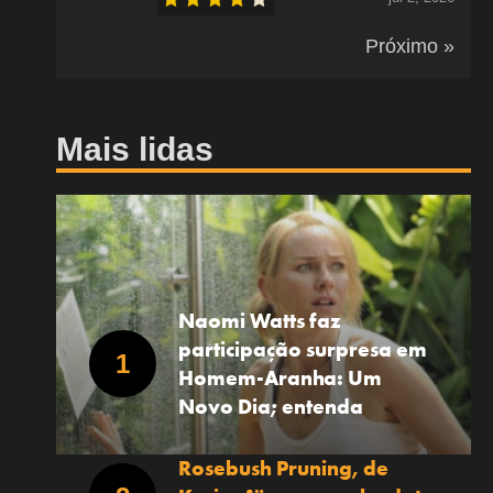
Próximo »
Mais lidas
Naomi Watts faz
participação surpresa em
Homem-Aranha: Um
Novo Dia; entenda
Rosebush Pruning, de