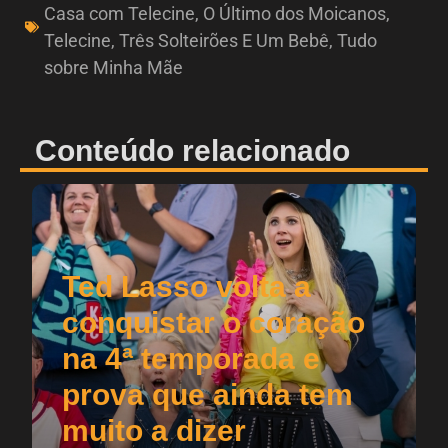
Casa com Telecine
,
O Último dos Moicanos
,
Telecine
,
Três Solteirões E Um Bebê
,
Tudo
sobre Minha Mãe
Conteúdo relacionado
Ted Lasso volta a
conquistar o coração
na 4ª temporada e
prova que ainda tem
muito a dizer