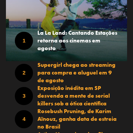
La La Land: Cantando Estações
retorna aos cinemas em
agosto
Supergirl chega ao streaming
para compra e aluguel em 9
de agosto
Exposição inédita em SP
desvenda a mente de serial
killers sob a ótica científica
Rosebush Pruning, de Karim
Aïnouz, ganha data de estreia
no Brasil