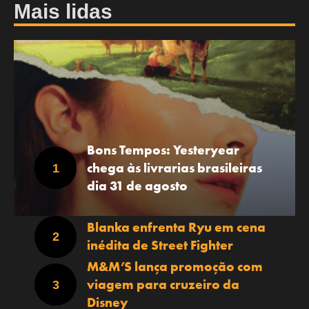
Mais lidas
Bons Tempos: Yesteryear
chega às livrarias brasileiras
dia 31 de agosto
Blanka enfrenta Ryu em cena
inédita de Street Fighter
M&M’S lança promoção com
viagem para cruzeiro da
Disney