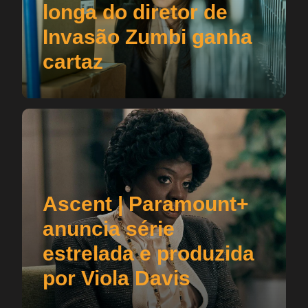
longa do diretor de
Invasão Zumbi ganha
cartaz
Ascent | Paramount+
anuncia série
estrelada e produzida
por Viola Davis