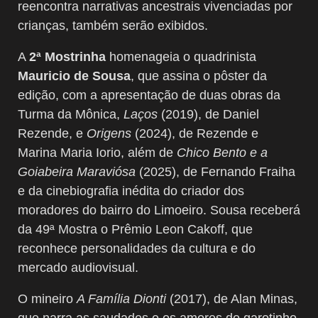
reencontra narrativas ancestrais vivenciadas por
crianças, também serão exibidos.
A
2ª Mostrinha
homenageia o quadrinista
Mauricio de Sousa
, que assina o pôster da
edição, com a apresentação de duas obras da
Turma da Mônica,
Laços
(2019), de Daniel
Rezende, e
Origens
(2024), de Rezende e
Marina Maria Iorio, além de
Chico Bento e a
Goiabeira Maraviósa
(2025), de Fernando Fraiha
e da cinebiografia inédita do criador dos
moradores do bairro do Limoeiro. Sousa receberá
da 49ª Mostra o Prêmio Leon Cakoff, que
reconhece personalidades da cultura e do
mercado audiovisual.
O mineiro
A Família Dionti
(2017), de Alan Minas,
que narra as saudades e os amores do garotinho