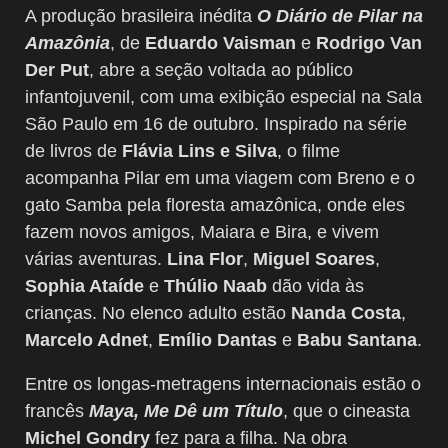
A produção brasileira inédita
O Diário de Pilar na
Amazônia
, de
Eduardo Vaisman
e
Rodrigo Van
Der Put
, abre a seção voltada ao público
infantojuvenil, com uma exibição especial na Sala
São Paulo em 16 de outubro. Inspirado na série
de livros de
Flávia Lins e Silva
, o filme
acompanha Pilar em uma viagem com Breno e o
gato Samba pela floresta amazônica, onde eles
fazem novos amigos, Maiara e Bira, e vivem
várias aventuras.
Lina Flor
,
Miguel Soares
,
Sophia Ataíde
e
Thúlio Naab
dão vida às
crianças. No elenco adulto estão
Nanda Costa
,
Marcelo Adnet
,
Emílio Dantas
e
Babu Santana
.
Entre os longas-metragens internacionais estão o
francês
Maya, Me Dê um Título
, que o cineasta
Michel Gondry
fez para a filha. Na obra