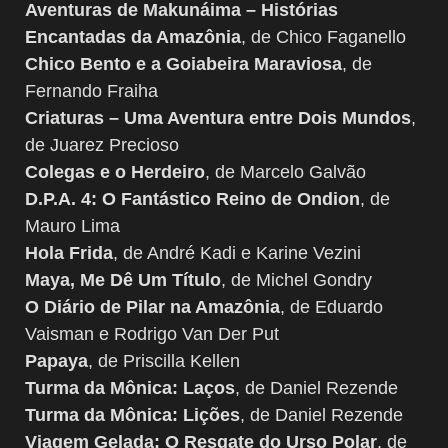
Aventuras de Makunáima – Histórias
Encantadas da Amazônia
, de Chico Faganello
Chico Bento e a Goiabeira Maraviosa
, de
Fernando Fraiha
Criaturas – Uma Aventura entre Dois Mundos
,
de Juarez Precioso
Colegas e o Herdeiro
, de Marcelo Galvão
D.P.A. 4: O Fantástico Reino de Ondion
, de
Mauro Lima
Hola Frida
, de André Kadi e Karine Vezini
Maya, Me Dê Um Título
, de Michel Gondry
O Diário de Pilar na Amazônia
, de Eduardo
Vaisman e Rodrigo Van Der Put
Papaya
, de Priscilla Kellen
Turma da Mônica: Laços
, de Daniel Rezende
Turma da Mônica: Lições
, de Daniel Rezende
Viagem Gelada: O Resgate do Urso Polar
, de