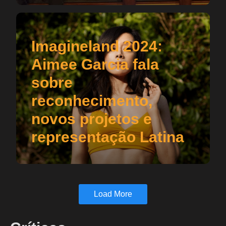
Imagineland 2024:
Aimee Garcia fala
sobre
reconhecimento,
novos projetos e
representação Latina
Load More