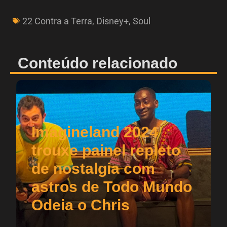
22 Contra a Terra
,
Disney+
,
Soul
Conteúdo relacionado
Imagineland 2024
trouxe painel repleto
de nostalgia com
astros de Todo Mundo
Odeia o Chris