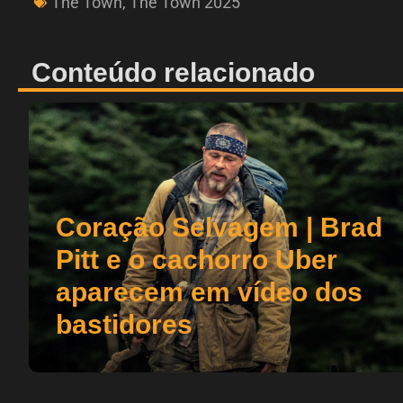
The Town
,
The Town 2025
Conteúdo relacionado
Coração Selvagem | Brad
Pitt e o cachorro Uber
aparecem em vídeo dos
bastidores