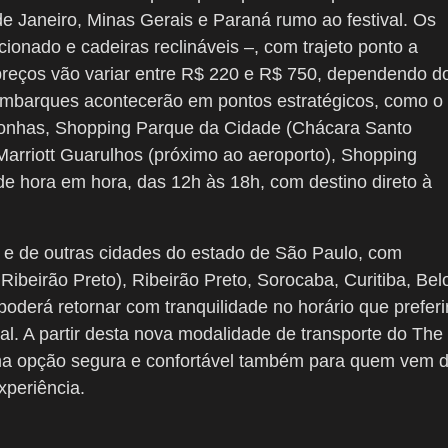
e Janeiro, Minas Gerais e Paraná rumo ao festival. Os
ionado e cadeiras reclináveis –, com trajeto ponto a
preços vão variar entre R$ 220 e R$ 750, dependendo d
s embarques acontecerão em pontos estratégicos, como o
gonhas, Shopping Parque da Cidade (Chácara Santo
arriott Guarulhos (próximo ao aeroporto), Shopping
 de hora em hora, das 12h às 18h, com destino direto à
 e de outras cidades do estado de São Paulo, com
ibeirão Preto), Ribeirão Preto, Sorocaba, Curitiba, Bel
poderá retornar com tranquilidade no horário que preferir
. A partir desta nova modalidade de transporte do
The
 uma opção segura e confortável também para quem vem 
xperiência.