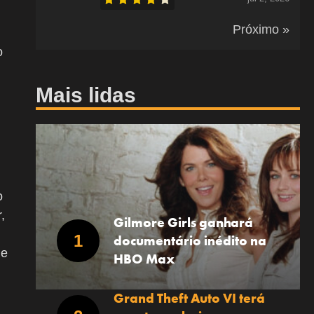
Próximo »
o
Mais lidas
o
,
Gilmore Girls ganhará
documentário inédito na
de
HBO Max
Grand Theft Auto VI terá