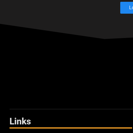
L
Links