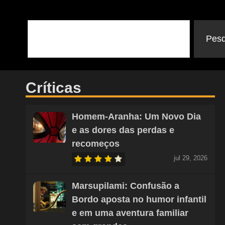
Pesq
Críticas
Homem-Aranha: Um Novo Dia
e as dores das perdas e
recomeços
jul 29, 2026
Marsupilami: Confusão a
Bordo aposta no humor infantil
e em uma aventura familiar