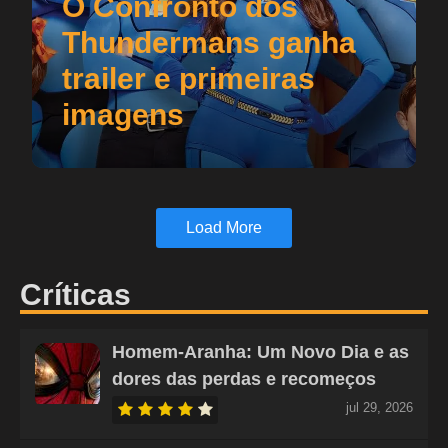
O Confronto dos
Thundermans ganha
trailer e primeiras
imagens
Load More
Críticas
Homem-Aranha: Um Novo Dia e as
dores das perdas e recomeços
jul 29, 2026