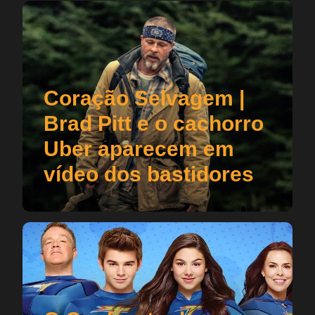
Coração Selvagem |
Brad Pitt e o cachorro
Uber aparecem em
vídeo dos bastidores