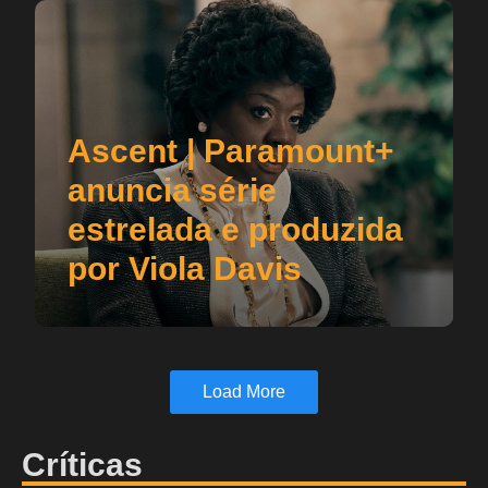
Ascent | Paramount+
anuncia série
estrelada e produzida
por Viola Davis
Load More
Críticas