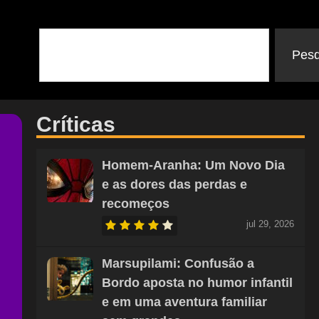
Pesq
Críticas
Homem-Aranha: Um Novo Dia
e as dores das perdas e
recomeços
jul 29, 2026
Marsupilami: Confusão a
Bordo aposta no humor infantil
e em uma aventura familiar