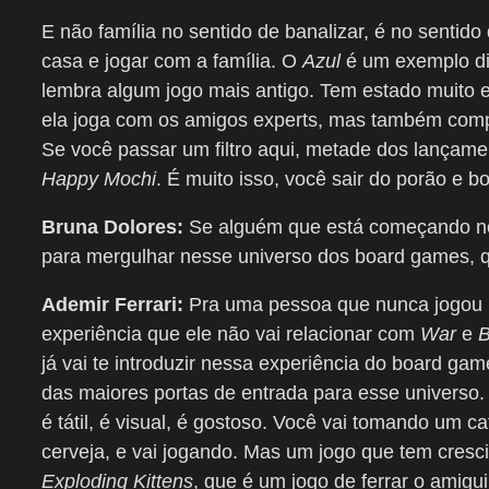
E não família no sentido de banalizar, é no sentid
casa e jogar com a família. O
Azul
é um exemplo di
lembra algum jogo mais antigo. Tem estado muito
ela joga com os amigos experts, mas também comprar
Se você passar um filtro aqui, metade dos lançame
Happy Mochi
. É muito isso, você sair do porão e bot
Bruna Dolores:
Se alguém que está começando no 
para mergulhar nesse universo dos board games, q
Ademir Ferrari:
Pra uma pessoa que nunca jogou
experiência que ele não vai relacionar com
War
e
B
já vai te introduzir nessa experiência do board g
das maiores portas de entrada para esse universo.
é tátil, é visual, é gostoso. Você vai tomando um 
cerveja, e vai jogando. Mas um jogo que tem cresc
Exploding Kittens
, que é um jogo de ferrar o amig