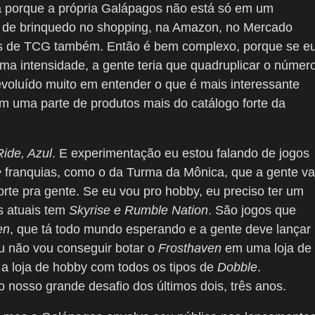
 porque a própria Galápagos não está só em um
s de brinquedo no shopping, na Amazon, no Mercado
lojas de TCG também. Então é bem complexo, porque se e
ma intensidade, a gente teria que quadruplicar o númer
evoluído muito em entender o que é mais interessante
 uma parte de produtos mais do catálogo forte da
Ride, Azul
. E experimentação eu estou falando de jogos
e
franquias, como o da Turma da Mônica, que a gente va
orte pra gente. Se eu vou pro hobby, eu preciso ter um
s atuais tem
Skyrise e Rumble Nation
. São jogos que
en
, que tá todo mundo esperando e a gente deve lançar
u não vou conseguir botar o
Frosthaven
em uma loja de
a loja de hobby com todos os tipos de
Dobble
.
o nosso grande desafio dos últimos dois, três anos.