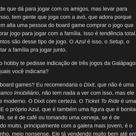
o de que dá para jogar com os amigos, mas levar para
sso, tem gente que joga com a avó, que adora porque
 em alta uma pessoa do board game comprar o jogo que
 jogo para jogar com a família. Isso é tendência total
ntos são desse tipo de jogo. O
Azul
é isso, o
Setup
, o
ar a família pra jogar junto.
hobby te pedisse indicação de três jogos da Galápago
uais você indicaria?
 board games? Eu recomendaria o
Dixit
, que não é uma
anco Imobiliário
, não tem nada a ver com isso, mas ele
ame moderno. O Dixit com certeza. O
Ticket To Ride
é uma
 E o próprio Azul, que é também uma figura que é bonita
café, se é de café ou tomando uma cerveja, se é de
ido muito, principalmente com a galera mais jovem, é o
uinho, meio nonsense. Ele tá vendendo muito bem até e