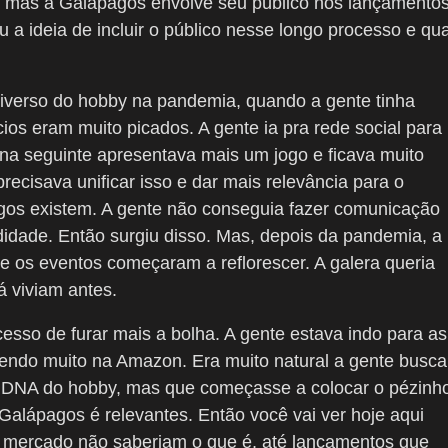
, mas a Galápagos envolve seu público nos lançamentos
 a ideia de incluir o público nesse longo processo e qua
niverso do hobby na pandemia, quando a gente tinha
os eram muito picados. A gente ia pra rede social para
na seguinte apresentava mais um jogo e ficava muito
ecisava unificar isso e dar mais relevância para o
os existem. A gente não conseguia fazer comunicação
didade. Então surgiu disso. Mas, depois da pandemia, a
ue os eventos começaram a reflorescer. A galera queria
já viviam antes.
sso de furar mais a bolha. A gente estava indo para as
scendo muito na Amazon. Era muito natural a gente busca
 DNA do hobby, mas que começasse a colocar o pézinh
alápagos é relevantes. Então você vai ver hoje aqui
o mercado não saberiam o que é, até lançamentos que