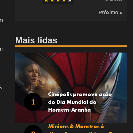
Próximo »
ém
Mais lidas
at
s
,
Cinépolis promove ação
do Dia Mundial do
Homem-Aranha
Minions & Monstros é