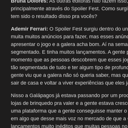
Bruna Dolores:
As outras editoras não fazem isso
principalmente através do Spoiler Fest. Como surgiu
tem sido o resultado disso pra vocês?
Ademir Ferrari:
O Spoiler Fest surgiu dentro do u
muita muitos anúncios para fazer, mas esses anúnci
apresentar o jogo e a galera acha bom. Aí na sema
segmentado. E tinha muitos lançamentos. A gente pr
momento que as pessoas descobrem que esses jog
tão segmentada de tudo e ter algum tipo de profun
gente viu que a galera não só queria saber, mas q
sair de casa e voltar a viver experiências que eles 
Nisso a Galápagos já estava passando por um proce
lojas de brinquedo pra valer e a gente estava cre
uma plataforma que a gente conseguisse manter o
em algo que desse mais voz no mercado de que a G
lançamentos muito inéditos que muitas pessoas n