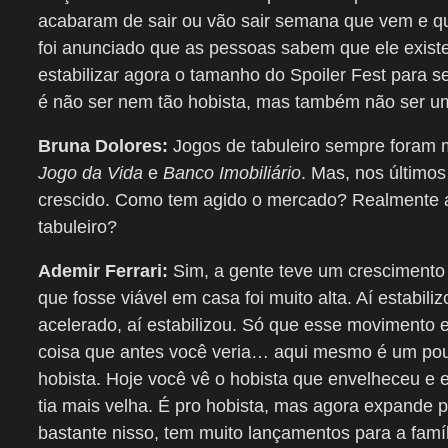
acabaram de sair ou vão sair semana que vem e que
foi anunciado que as pessoas sabem que ele existe
estabilizar agora o tamanho do Spoiler Fest para s
é não ser nem tão hobista, mas também não ser u
Bruna Dolores:
Jogos de tabuleiro sempre foram 
Jogo da Vida
e
Banco Imobiliário
. Mas, nos último
crescido. Como tem agido o mercado? Realmente 
tabuleiro?
Ademir Ferrari:
Sim, a gente teve um crescimento 
que fosse viável em casa foi muito alta. Aí estabi
acelerado, aí estabilizou. Só que esse movimento 
coisa que antes você veria… aqui mesmo é um pou
hobista. Hoje você vê o hobista que envelheceu e
tia mais velha. É pro hobista, mas agora expande p
bastante nisso, tem muito lançamentos para a famíl