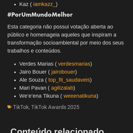
Kaz (
iamkazz_
)
#PorUmMundoMelhor
Esta categoria não possui votação aberta ao
público e homenageia aqueles que inspiram a
transformação socioambiental por meio dos seus
trabalhos e conteúdos.
Verdes Marias (
verdesmarias
)
Jairo Bouer (
jairobouer
)
Ale Souza (
top_fit_saudaveis
)
Mari Pavan (
agilizalab
)
We’e’ena Tikuna (
weeenatikuna
)
TikTok
,
TikTok Awards 2025
Conteúdo relacionado