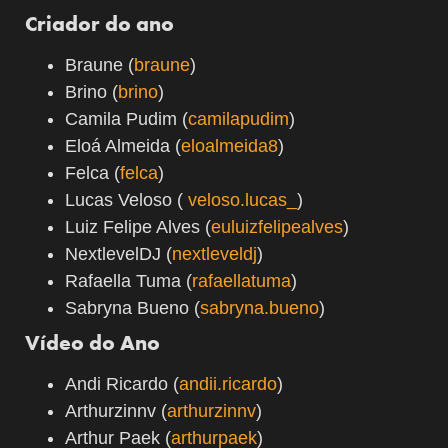
Criador do ano
Braune (
braune
)
Brino (
brino
)
Camila Pudim (
camilapudim
)
Eloá Almeida (
eloalmeida8
)
Felca (
felca
)
Lucas Veloso (
veloso.lucas_
)
Luiz Felipe Alves (
euluizfelipealves
)
NextlevelDJ (
nextleveldj
)
Rafaella Tuma (
rafaellatuma
)
Sabryna Bueno (
sabryna.bueno
)
Vídeo do Ano
Andi Ricardo (
andii.ricardo
)
Arthurzinnv (
arthurzinnv
)
Arthur Paek (
arthurpaek
)