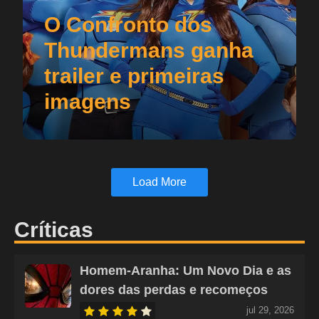
O Confronto dos
Thundermans ganha
trailer e primeiras
imagens
Load More
Críticas
Homem-Aranha: Um Novo Dia e as
dores das perdas e recomeços
jul 29, 2026