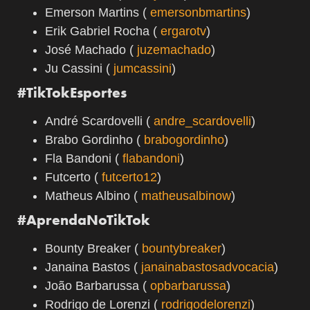
Emerson Martins (
emersonbmartins
)
Erik Gabriel Rocha (
ergarotv
)
José Machado (
juzemachado
)
Ju Cassini (
jumcassini
)
#TikTokEsportes
André Scardovelli (
andre_scardovelli
)
Brabo Gordinho (
brabogordinho
)
Fla Bandoni (
flabandoni
)
Futcerto (
futcerto12
)
Matheus Albino (
matheusalbinow
)
#AprendaNoTikTok
Bounty Breaker (
bountybreaker
)
Janaina Bastos (
janainabastosadvocacia
)
João Barbarussa (
opbarbarussa
)
Rodrigo de Lorenzi (
rodrigodelorenzi
)