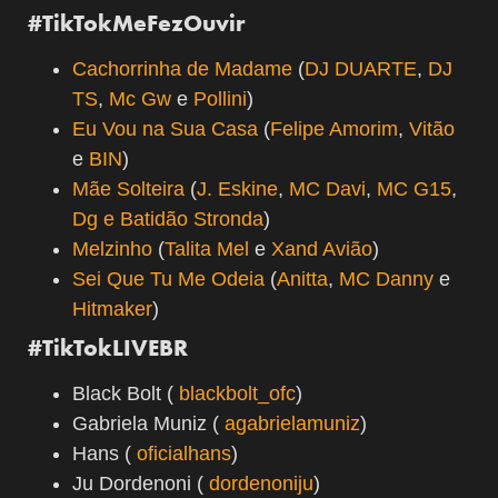
#TikTokMeFezOuvir
Cachorrinha de Madame
(
DJ DUARTE
,
DJ
TS
,
Mc Gw
e
Pollini
)
Eu Vou na Sua Casa
(
Felipe Amorim
,
Vitão
e
BIN
)
Mãe Solteira
(
J. Eskine
,
MC Davi
,
MC G15
,
Dg e Batidão Stronda
)
Melzinho
(
Talita Mel
e
Xand Avião
)
Sei Que Tu Me Odeia
(
Anitta
,
MC Danny
e
Hitmaker
)
#TikTokLIVEBR
Black Bolt (
blackbolt_ofc
)
Gabriela Muniz (
agabrielamuniz
)
Hans (
oficialhans
)
Ju Dordenoni (
dordenoniju
)