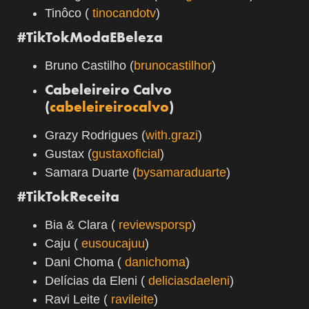
Tinôco (
tinocandotv
)
#TikTokModaEBeleza
Bruno Castilho (
brunocastilhor
)
Cabeleireiro Calvo
(
cabeleireirocalvo
)
Grazy Rodrigues (
with.grazi
)
Gustax (
gustaxoficial
)
Samara Duarte (
bysamaraduarte
)
#TikTokReceita
Bia & Clara (
reviewsporsp
)
Caju (
eusoucajuu
)
Dani Choma (
danichoma
)
Delícias da Eleni (
deliciasdaeleni
)
Ravi Leite (
ravileite
)