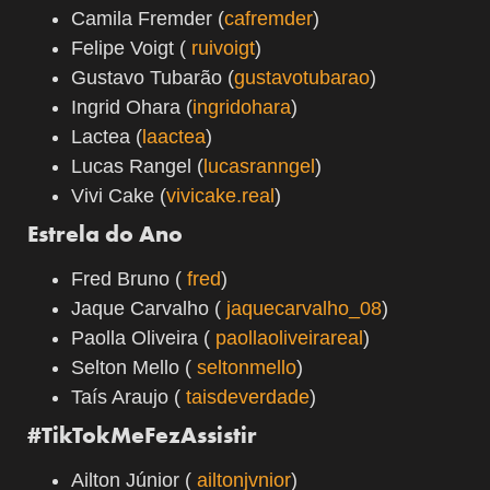
Camila Fremder (
cafremder
)
Felipe Voigt (
ruivoigt
)
Gustavo Tubarão (
gustavotubarao
)
Ingrid Ohara (
ingridohara
)
Lactea (
laactea
)
Lucas Rangel (
lucasranngel
)
Vivi Cake (
vivicake.real
)
Estrela do Ano
Fred Bruno (
fred
)
Jaque Carvalho (
jaquecarvalho_08
)
Paolla Oliveira (
paollaoliveirareal
)
Selton Mello (
seltonmello
)
Taís Araujo (
taisdeverdade
)
#TikTokMeFezAssistir
Ailton Júnior (
ailtonjvnior
)