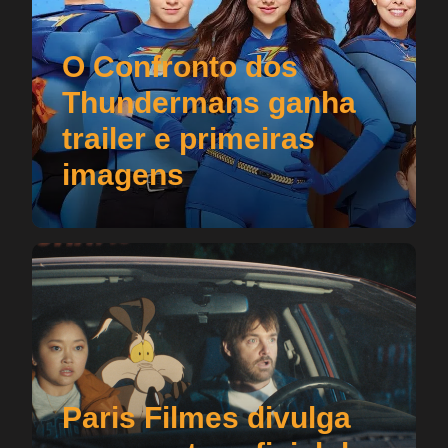
O Confronto dos
Thundermans ganha
trailer e primeiras
imagens
Paris Filmes divulga