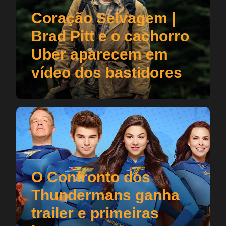
Coração Selvagem |
Brad Pitt e o cachorro
Uber aparecem em
vídeo dos bastidores
O Confronto dos
Thundermans ganha
trailer e primeiras