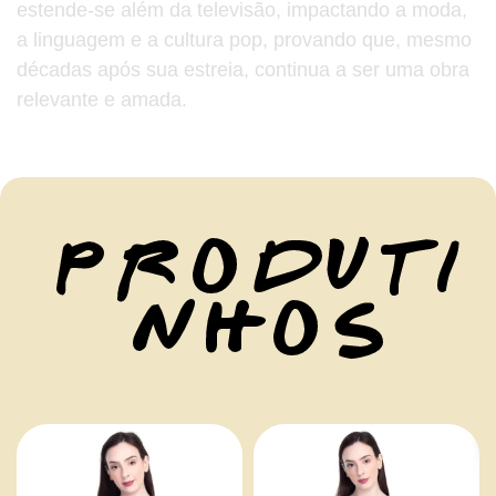
estende-se além da televisão, impactando a moda,
a linguagem e a cultura pop, provando que, mesmo
décadas após sua estreia, continua a ser uma obra
relevante e amada.
P R O D U T I
N H O S