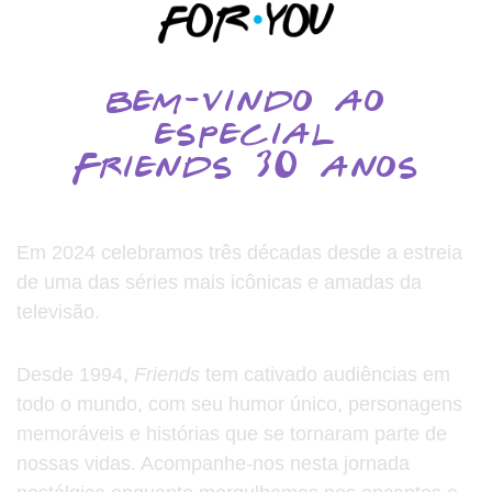
bem-vindo ao
especial
Friends 30 anos
Em 2024 celebramos três décadas desde a estreia
de uma das séries mais icônicas e amadas da
televisão.
Desde 1994,
Friends
tem cativado audiências em
todo o mundo, com seu humor único, personagens
memoráveis e histórias que se tornaram parte de
nossas vidas. Acompanhe-nos nesta jornada