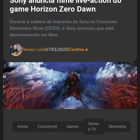
Sony anuncia filme live-action do
game Horizon Zero Dawn
Durante a coletiva de imprensa da Sony no Consumer
Electronics Show (CES®), a Sony anunciou que está
desenvolvendo um filme
Renan Lelis
07/01/2025
Confira
Séries
Anime
Crunchyroll
Games
Streaming
e TV