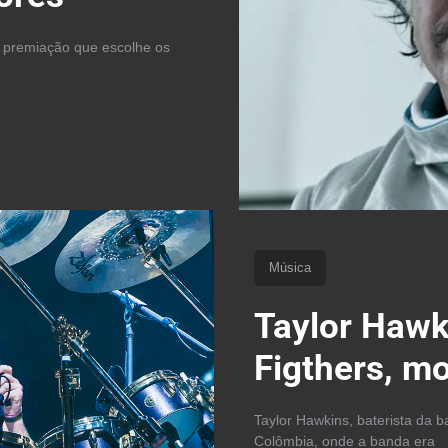
 premiação que escolhe os
Música
Taylor Hawk
Figthers, m
Taylor Hawkins, baterista da 
Colômbia, onde a banda era