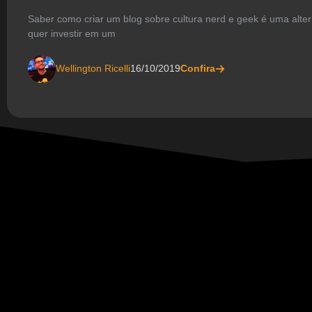
Saber como criar um blog sobre cultura nerd e geek é uma alte
quer investir em um
Wellington Ricelli
16/10/2019
Confira