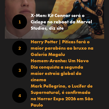
X-Men: Kit Connor será o
Ciclope no reboot da Marvel
Studios, diz site
Harry Potter | Piticas fará o
maior parabéns ao bruxo na
Galeria Magalu
Homem-Aranha: Um Novo
Dia conquista a segunda
maior estreia global do
cinema
Mark Pellegrino, o Lucifer de
Supernatural, é confirmado
na Horror Expo 2026 em São
Paulo