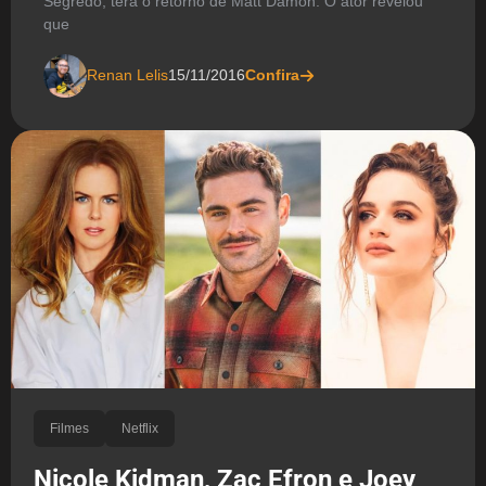
Segredo, terá o retorno de Matt Damon. O ator revelou
que
Renan Lelis
15/11/2016
Confira
Filmes
Netflix
Nicole Kidman, Zac Efron e Joey