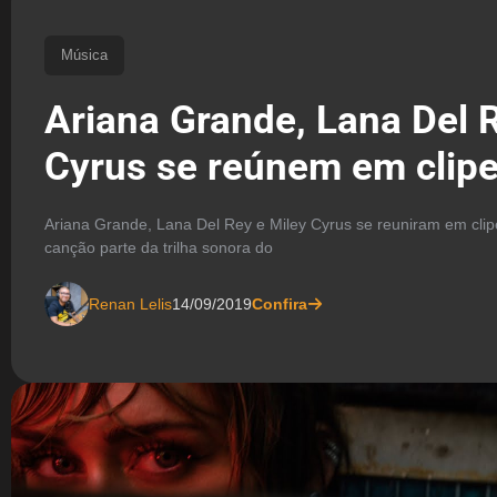
Música
Ariana Grande, Lana Del 
Cyrus se reúnem em clip
Ariana Grande, Lana Del Rey e Miley Cyrus se reuniram em clipe
canção parte da trilha sonora do
Renan Lelis
14/09/2019
Confira