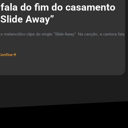
 fala do fim do casamento
“Slide Away”
 o melancólico clipe do single "Slide Away". Na canção, a cantora fala
onfira