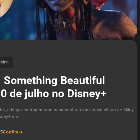
aming
: Something Beautiful
30 de julho no Disney+
iful, o longa-metragem que acompanha o mais novo álbum de Miley
isney+ em
25
Confira