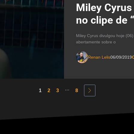
Miley Cyrus
no clipe de 
Miley Cyrus divulgou hoje (06)
abertamente sobre o
Renan Lelis
06/09/2019
C
...
1
2
3
8