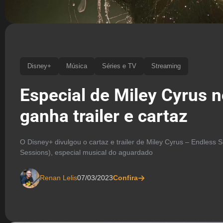
Disney+
Música
Séries e TV
Streaming
Especial de Miley Cyrus 
ganha trailer e cartaz
O Disney+ divulgou o cartaz e trailer de Miley Cyrus – Endless
Sessions), especial musical do aguardado
Renan Lelis
07/03/2023
Confira