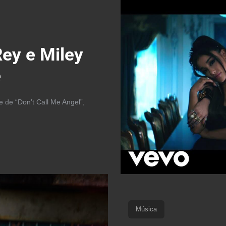
Rey e Miley
e
 de “Don’t Call Me Angel”,
Música