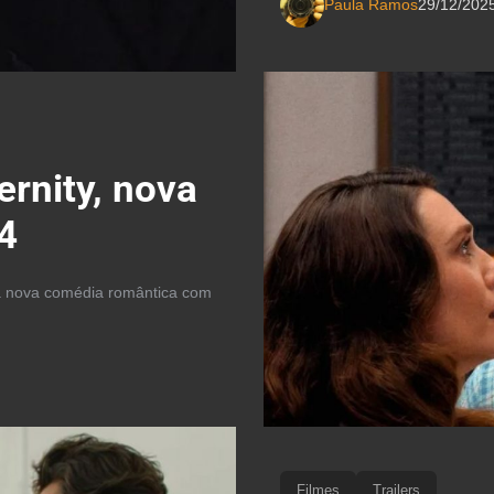
Paula Ramos
29/12/202
ernity, nova
4
 sua nova comédia romântica com
Filmes
Trailers