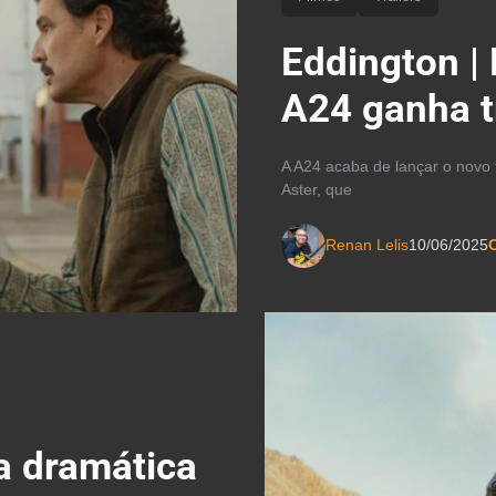
Eddington |
A24 ganha tr
A A24 acaba de lançar o novo t
Aster, que
Renan Lelis
10/06/2025
C
a dramática