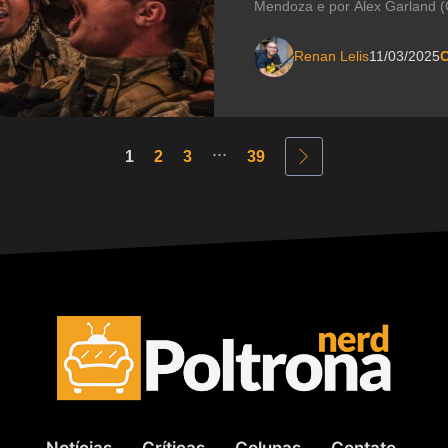
Mendoza e por Alex Garland (G
Renan Lelis
11/03/2025
C
...
1
2
3
39