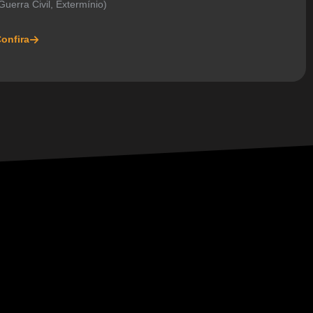
uerra Civil, Extermínio)
onfira