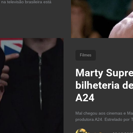
na televisão brasileira está
Filmes
Marty Supre
bilheteria d
A24
Mal chegou aos cinemas e Mar
produtora A24. Estrelado por