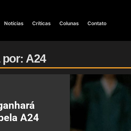
Notícias
Críticas
Colunas
Contato
 por: A24
ganhará
 pela A24